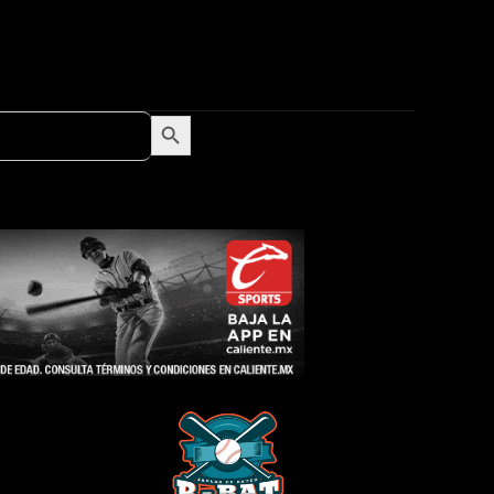
Search Button
Search
for: