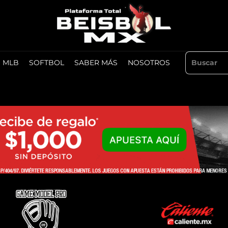
MLB
SOFTBOL
SABER MÁS
NOSOTROS