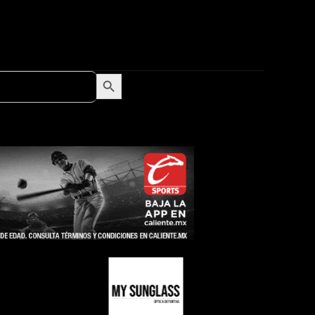
Search Button
Search
for: