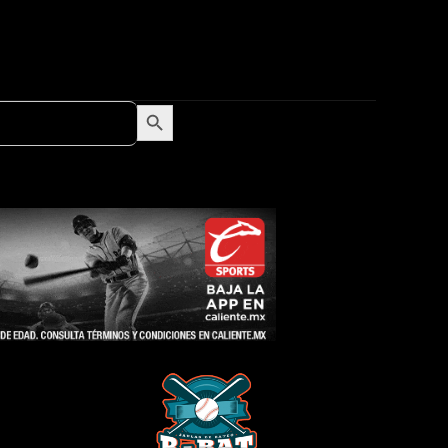
Search Button
Search
for: