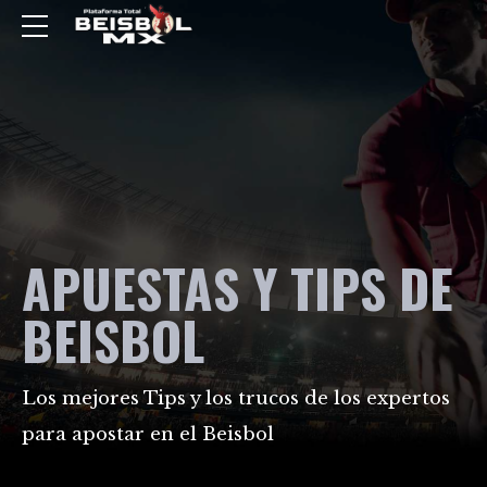
APUESTAS Y TIPS DE
BEISBOL
Los mejores Tips y los trucos de los expertos
para apostar en el Beisbol