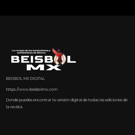
BEISBOL MX DIGITAL
https://www.beisbolmx.com
Donde puedes encontrar la versión digital de todas las ediciones de
la revista.