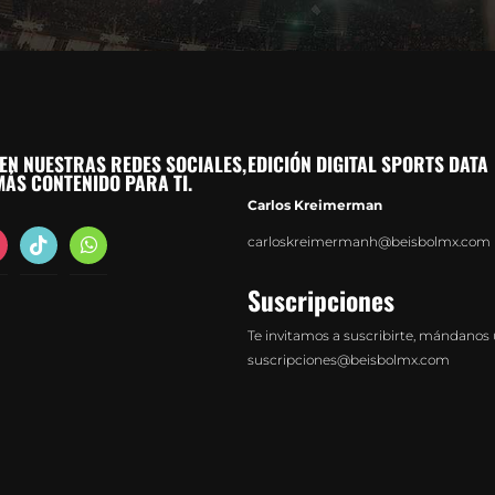
EN NUESTRAS REDES SOCIALES,
EDICIÓN DIGITAL SPORTS DATA
ÁS CONTENIDO PARA TI.
Carlos Kreimerman
agram
tiktok
whatsapp
carloskreimermanh@beisbolmx.com
Suscripciones
Te invitamos a suscribirte, mándanos 
suscripciones@beisbolmx.com