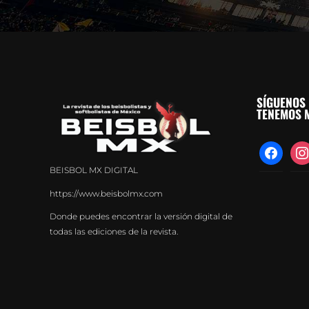
SÍGUENOS 
TENEMOS M
facebook
inst
BEISBOL MX DIGITAL
https://www.beisbolmx.com
Donde puedes encontrar la versión digital de
todas las ediciones de la revista.