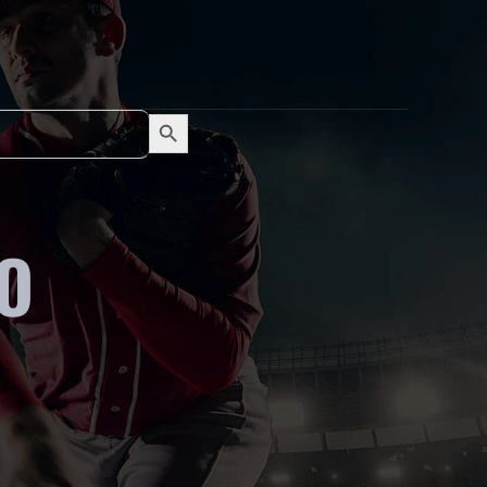
Search Button
Search
for:
O