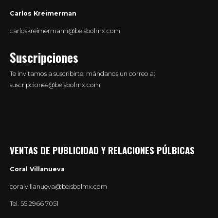
Carlos Kreimerman
carloskreimermanh@beisbolmx.com
Suscripciones
Te invitamos a suscribirte, mándanos un correo a:
suscripciones@beisbolmx.com
VENTAS DE PUBLICIDAD Y RELACIONES PÚLBICAS
Coral Villanueva
coralvillanueva@beisbolmx.com
Tel.
55 2966 7051