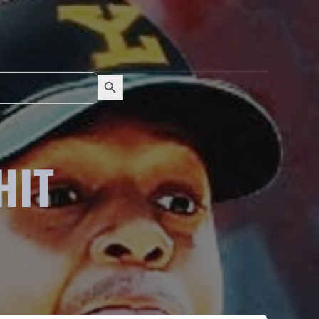
Search Button
Search
for:
HIT