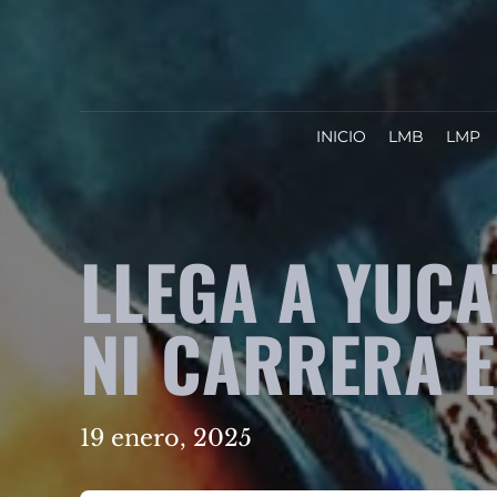
INICIO
LMB
LMP
LLEGA A YUCA
NI CARRERA 
19 enero, 2025