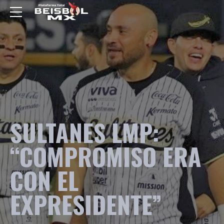
SULTANES LMP:
“COMPROMISO ERA
CON EL
EXPRESIDENTE”