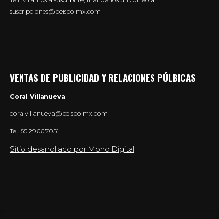
Te invitamos a suscribirte, mándanos un correo a:
suscripciones@beisbolmx.com
VENTAS DE PUBLICIDAD Y RELACIONES PÚLBICAS
Coral Villanueva
coralvillanueva@beisbolmx.com
Tel.
55 2966 7051
Sitio desarrollado por Mono Digital