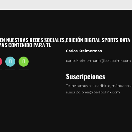
EN NUESTRAS REDES SOCIALES,
EDICIÓN DIGITAL SPORTS DATA
ÁS CONTENIDO PARA TI.
Carlos Kreimerman
agram
tiktok
whatsapp
carloskreimermanh@beisbolmx.com
Suscripciones
Te invitamos a suscribirte, mándanos 
suscripciones@beisbolmx.com