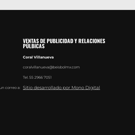
VENTAS DE PUBLICIDAD Y RELACIONES
PÚLBICAS
Coral Villanueva
coralvillanueva@beisbolmx.com
Tel.
55 2966 7051
Sitio desarrollado por Mono Digital
un correo a: