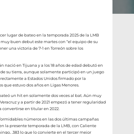
ercer lugar de bateo en la temporada 2025 de la LMB
 muy buen debut este martes con “el equipo de su
tener una victoria de 7-1 en Torreón sobre los
án nació en Tijuana y a los 18 años de edad debutó en
 de su tierra, aunque solamente participó en un juego
r directamente a Estados Unidos firmado por la
los que estuvo dos años en Ligas Menores.
 bateó un hit en solamente dos veces al bat. Aún muy
 Veracruz y a partir de 2021 empezó a tener regularidad
 convertirse en titular en 2022.
ó formidables números en las dos últimas campañas
en la presente temporada de la LMB, con Caliente
go, .383 lo que lo convierte en el tercer mejor