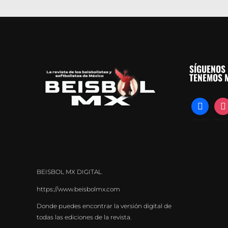
SÍGUENOS 
TENEMOS M
facebook
inst
BEISBOL MX DIGITAL
https://www.beisbolmx.com
Donde puedes encontrar la versión digital de
todas las ediciones de la revista.