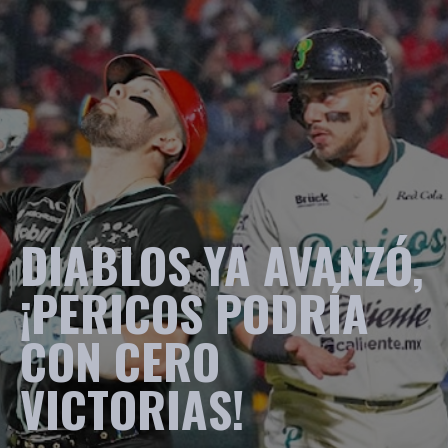
DIABLOS YA AVANZÓ,
¡PERICOS PODRÍA
CON CERO
VICTORIAS!