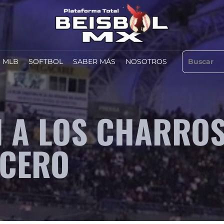
MLB
SOFTBOL
SABER MÁS
NOSOTROS
N A LOS CHARRO
RCERO