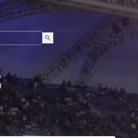
Search Button
Search
for:
S