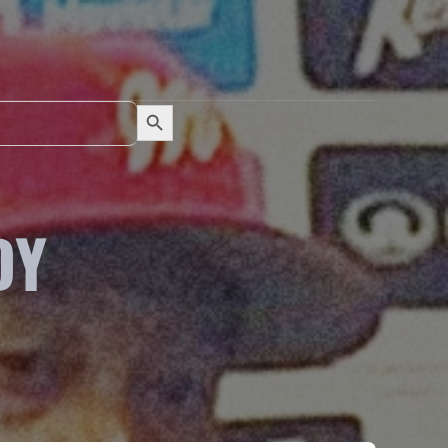
Search Button
Search
for:
DY