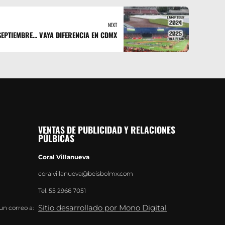
NEXT
EPTIEMBRE... VAYA DIFERENCIA EN CDMX
VENTAS DE PUBLICIDAD Y RELACIONES
PÚLBICAS
Coral Villanueva
coralvillanueva@beisbolmx.com
Tel.
55 2966 7051
Sitio desarrollado por Mono Digital
un correo a: