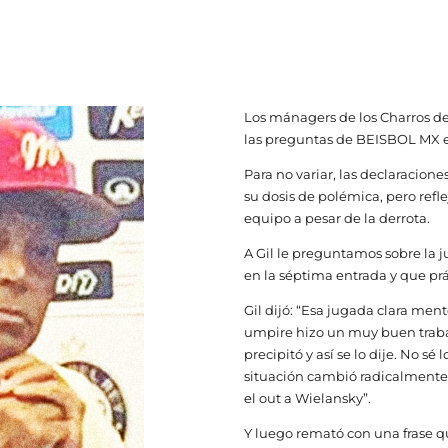
Los mánagers de los Charros de 
las preguntas de BEISBOL MX en
Para no variar, las declaracione
su dosis de polémica, pero refle
equipo a pesar de la derrota.
A Gil le preguntamos sobre la 
en la séptima entrada y que pr
Gil dijó: “Esa jugada clara ment
umpire hizo un muy buen traba
precipitó y así se lo dije. No sé
situación cambió radicalmente
el out a Wielansky”.
Y luego remató con una frase qu