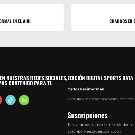
ORMAL EN EL AHH
CHARROS EN S
EN NUESTRAS REDES SOCIALES,
EDICIÓN DIGITAL SPORTS DATA
ÁS CONTENIDO PARA TI.
Carlos Kreimerman
agram
tiktok
whatsapp
carloskreimermanh@beisbolmx.com
Suscripciones
Te invitamos a suscribirte, mándanos 
suscripciones@beisbolmx.com