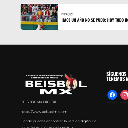
PREVIOUS
HACE UN AÑO NO SE PUDO; HOY TODO N
SÍGUENOS 
TENEMOS M
facebook
inst
BEISBOL MX DIGITAL
https://www.beisbolmx.com
Donde puedes encontrar la versión digital de
todas las ediciones de la revista.