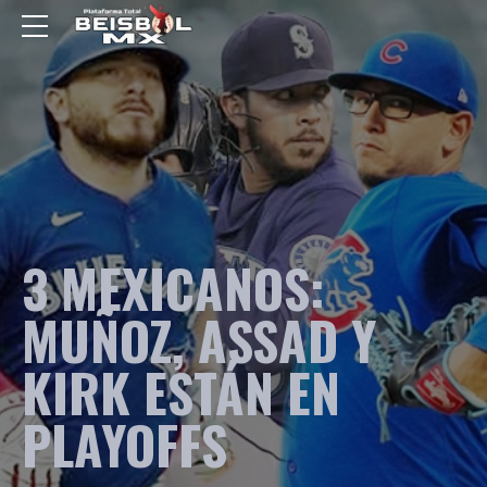
3 MEXICANOS:
MUÑOZ, ASSAD Y
KIRK ESTÁN EN
PLAYOFFS