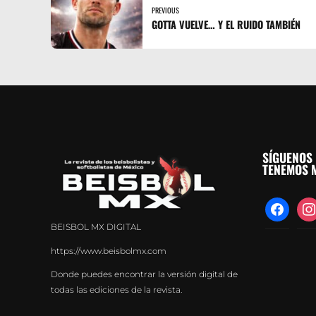
PREVIOUS
GOTTA VUELVE… Y EL RUIDO TAMBIÉN
SÍGUENOS 
TENEMOS M
facebook
inst
BEISBOL MX DIGITAL
https://www.beisbolmx.com
Donde puedes encontrar la versión digital de
todas las ediciones de la revista.