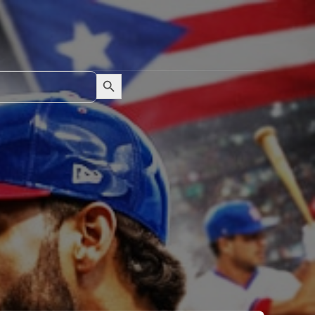
Search Button
Search
for: