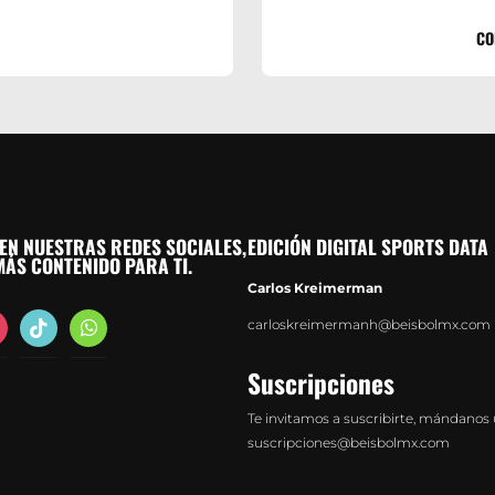
CO
EN NUESTRAS REDES SOCIALES,
EDICIÓN DIGITAL SPORTS DATA
ÁS CONTENIDO PARA TI.
Carlos Kreimerman
agram
tiktok
whatsapp
carloskreimermanh@beisbolmx.com
Suscripciones
Te invitamos a suscribirte, mándanos 
suscripciones@beisbolmx.com