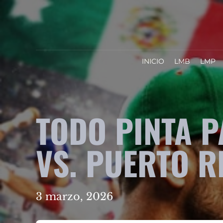
INICIO
LMB
LMP
TODO PINTA 
VS. PUERTO R
3 marzo, 2026