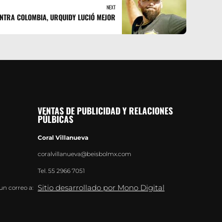
NEXT
NTRA COLOMBIA, URQUIDY LUCIÓ MEJOR
VENTAS DE PUBLICIDAD Y RELACIONES
PÚLBICAS
Coral Villanueva
coralvillanueva@beisbolmx.com
Tel.
55 2966 7051
Sitio desarrollado por Mono Digital
un correo a: