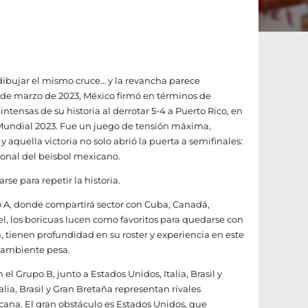
 dibujar el mismo cruce… y la revancha parece
17 de marzo de 2023, México firmó en términos de
ntensas de su historia al derrotar 5-4 a Puerto Rico, en
o Mundial 2023. Fue un juego de tensión máxima,
 y aquella victoria no solo abrió la puerta a semifinales:
onal del beisbol mexicano.
rse para repetir la historia.
o A, donde compartirá sector con Cuba, Canadá,
, los boricuas lucen como favoritos para quedarse con
, tienen profundidad en su roster y experiencia en este
l ambiente pesa.
el Grupo B, junto a Estados Unidos, Italia, Brasil y
alia, Brasil y Gran Bretaña representan rivales
cana. El gran obstáculo es Estados Unidos, que