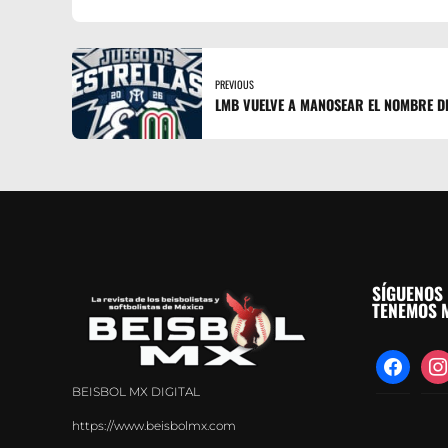
PREVIOUS
LMB VUELVE A MANOSEAR EL NOMBRE DE
SÍGUENOS 
TENEMOS M
facebook
inst
BEISBOL MX DIGITAL
https://www.beisbolmx.com