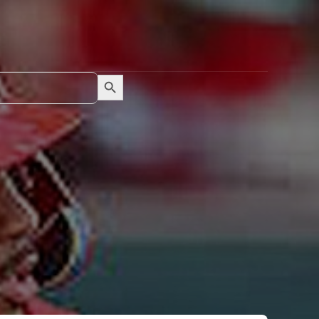
Search Button
Search
for: