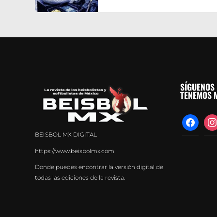
SÍGUENOS 
TENEMOS M
facebook
inst
BEISBOL MX DIGITAL
https://www.beisbolmx.com
Donde puedes encontrar la versión digital de
todas las ediciones de la revista.