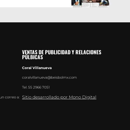
VENTAS DE PUBLICIDAD Y RELACIONES
PÚLBICAS
Coral Villanueva
coralvillanueva@beisbolmx.com
Tel.
55 2966 7051
Sitio desarrollado por Mono Digital
un correo a: