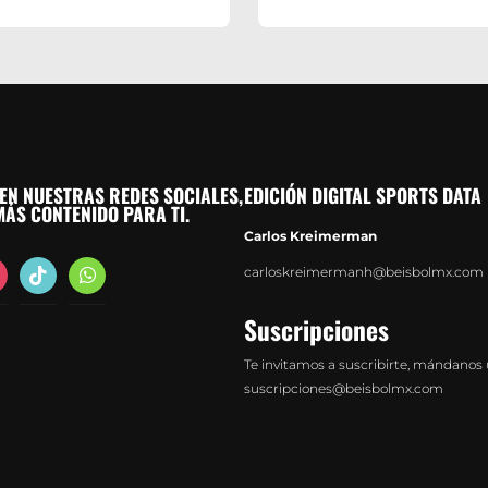
EN NUESTRAS REDES SOCIALES,
EDICIÓN DIGITAL SPORTS DATA
ÁS CONTENIDO PARA TI.
Carlos Kreimerman
agram
tiktok
whatsapp
carloskreimermanh@beisbolmx.com
Suscripciones
Te invitamos a suscribirte, mándanos 
suscripciones@beisbolmx.com