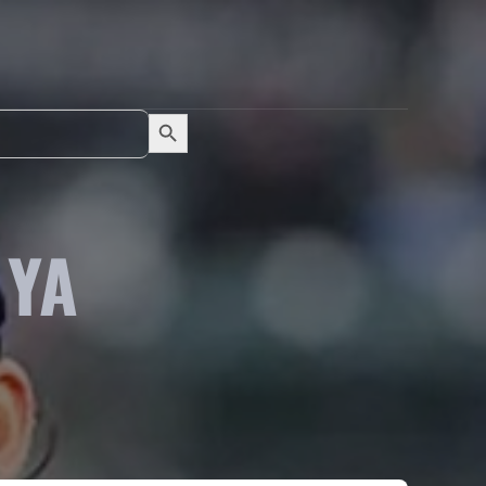
Search Button
Search
for:
 YA