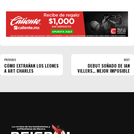
PREVIOUS
NEXT
CÓMO EXTRAÑAN LOS LEONES
DEBUT SOÑADO DE IAN
A ART CHARLES
VILLERS… MEJOR IMPOSIBLE