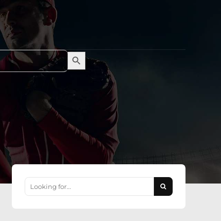
Search Button
Search
for: