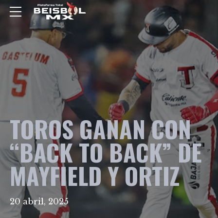
TOROS GANAN CON
“BACK TO BACK” DE
MAYFIELD Y ORTIZ
20 abril, 2025