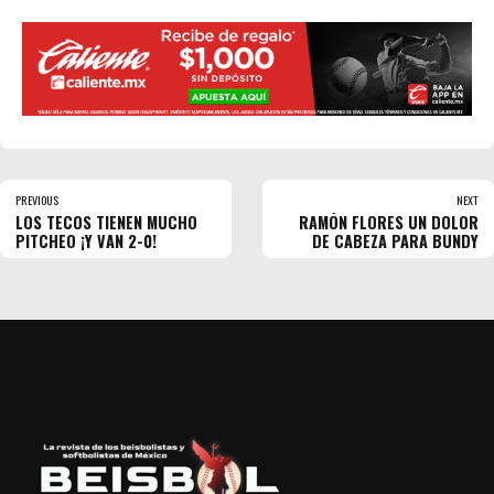
PREVIOUS
NEXT
LOS TECOS TIENEN MUCHO
RAMÓN FLORES UN DOLOR
PITCHEO ¡Y VAN 2-0!
DE CABEZA PARA BUNDY