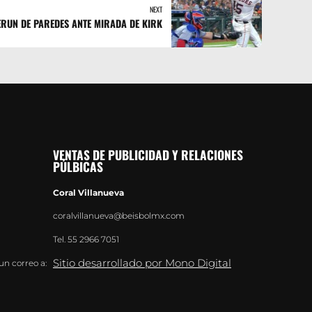
NEXT
RUN DE PAREDES ANTE MIRADA DE KIRK
VENTAS DE PUBLICIDAD Y RELACIONES
PÚLBICAS
Coral Villanueva
coralvillanueva@beisbolmx.com
Tel.
55 2966 7051
Sitio desarrollado por Mono Digital
un correo a: