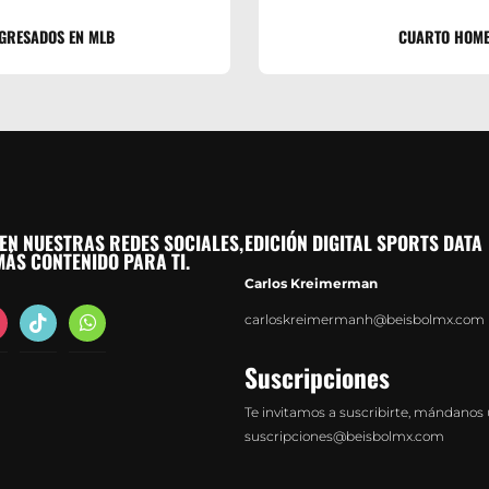
EGRESADOS EN MLB
CUARTO HOME
EN NUESTRAS REDES SOCIALES,
EDICIÓN DIGITAL SPORTS DATA
ÁS CONTENIDO PARA TI.
Carlos Kreimerman
agram
tiktok
whatsapp
carloskreimermanh@beisbolmx.com
Suscripciones
Te invitamos a suscribirte, mándanos 
suscripciones@beisbolmx.com