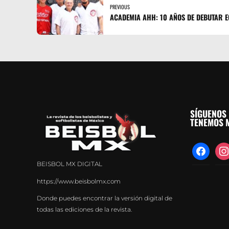
PREVIOUS
ACADEMIA AHH: 10 AÑOS DE DEBUTAR 
SÍGUENOS 
TENEMOS M
facebook
inst
BEISBOL MX DIGITAL
https://www.beisbolmx.com
Donde puedes encontrar la versión digital de
todas las ediciones de la revista.