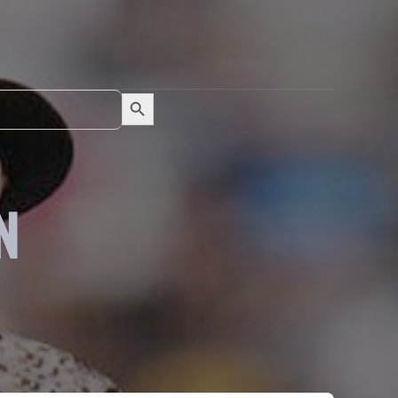
Search Button
Search
for:
N