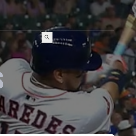
Search Button
Search
for:
S