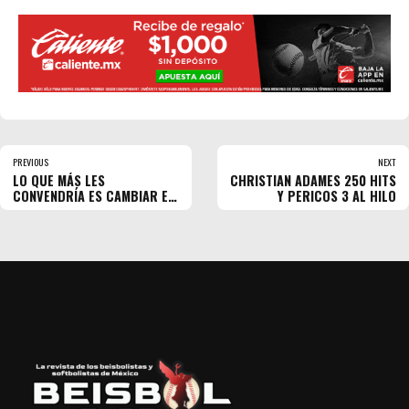
PREVIOUS
NEXT
LO QUE MÁS LES
CHRISTIAN ADAMES 250 HITS
CONVENDRÍA ES CAMBIAR EL
Y PERICOS 3 AL HILO
NOMBRE