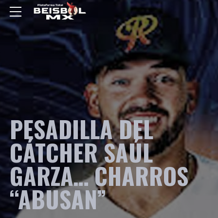
PESADILLA DEL
CÁTCHER SAÚL
GARZA… CHARROS
“ABUSAN”