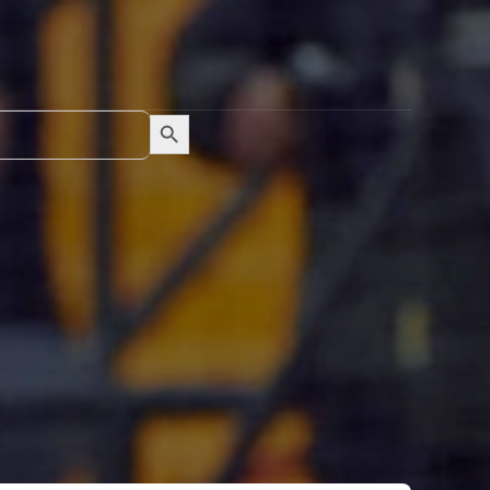
Search Button
Search
for: