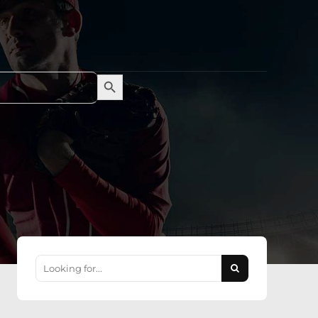
Search Button
Search
for: