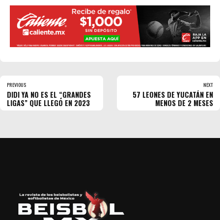
PREVIOUS
NEXT
DIDI YA NO ES EL “GRANDES
57 LEONES DE YUCATÁN EN
LIGAS” QUE LLEGÓ EN 2023
MENOS DE 2 MESES