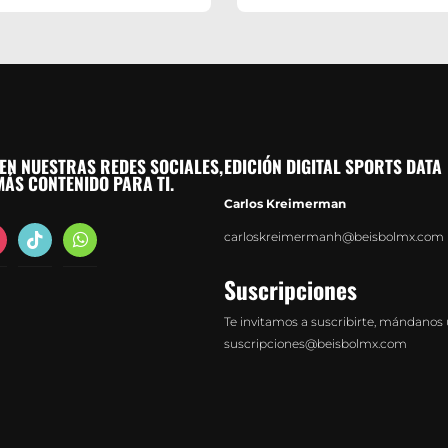
EN NUESTRAS REDES SOCIALES,
EDICIÓN DIGITAL SPORTS DATA
ÁS CONTENIDO PARA TI.
Carlos Kreimerman
agram
tiktok
whatsapp
carloskreimermanh@beisbolmx.com
Suscripciones
Te invitamos a suscribirte, mándanos 
suscripciones@beisbolmx.com