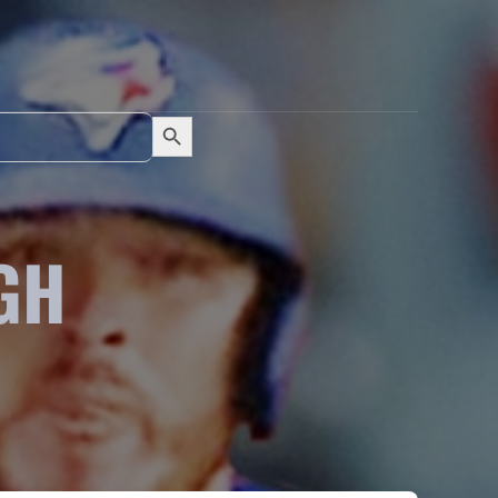
Search Button
Search
for:
GH