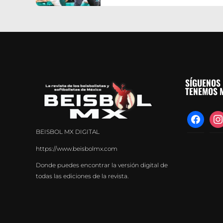
SÍGUENOS 
TENEMOS M
facebook
inst
BEISBOL MX DIGITAL
https://www.beisbolmx.com
Donde puedes encontrar la versión digital de
todas las ediciones de la revista.