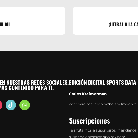
N GIL
¡LITERAL A LA 
EN NUESTRAS REDES SOCIALES,
EDICIÓN DIGITAL SPORTS DATA
ÁS CONTENIDO PARA TI.
Carlos Kreimerman
agram
tiktok
whatsapp
carloskreimermanh@beisbolmx.com
Suscripciones
Te invitamos a suscribirte, mándanos 
suscripciones@beisbolmx.com