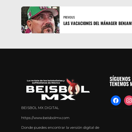
PREVIOUS
LAS VACACIONES DEL MÁNAGER BENJAMÍ
SÍGUENOS 
TENEMOS M
facebook
inst
BEISBOL MX DIGITAL
https://www.beisbolmx.com
Donde puedes encontrar la versión digital de