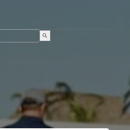
Search Button
Search
for: