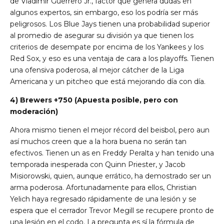
de Vladimir Guerrero Jr., factor que genera dudas en
algunos expertos, sin embargo, eso los podría ser más
peligrosos. Los Blue Jays tienen una probabilidad superior
al promedio de asegurar su división ya que tienen los
criterios de desempate por encima de los Yankees y los
Red Sox, y eso es una ventaja de cara a los playoffs. Tienen
una ofensiva poderosa, al mejor cátcher de la Liga
Americana y un pitcheo que está mejorando día con día.
4) Brewers +750 (Apuesta posible, pero con
moderación)
Ahora mismo tienen el mejor récord del beisbol, pero aun
así muchos creen que a la hora buena no serán tan
efectivos. Tienen un as en Freddy Peralta y han tenido una
temporada inesperada con Quinn Priester, y Jacob
Misiorowski, quien, aunque errático, ha demostrado ser un
arma poderosa. Afortunadamente para ellos, Christian
Yelich haya regresado rápidamente de una lesión y se
espera que el cerrador Trevor Megill se recupere pronto de
una lesión en el codo. La pregunta es sí la fórmula de