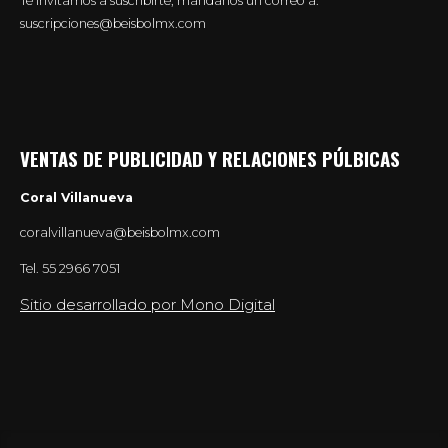
Te invitamos a suscribirte, mándanos un correo a:
suscripciones@beisbolmx.com
VENTAS DE PUBLICIDAD Y RELACIONES PÚLBICAS
Coral Villanueva
coralvillanueva@beisbolmx.com
Tel.
55 2966 7051
Sitio desarrollado por Mono Digital