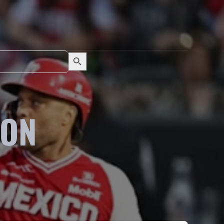
Search Button
Search
for:
RON