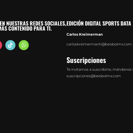
EN NUESTRAS REDES SOCIALES,
EDICIÓN DIGITAL SPORTS DATA
ÁS CONTENIDO PARA TI.
Carlos Kreimerman
agram
tiktok
whatsapp
carloskreimermanh@beisbolmx.com
Suscripciones
Te invitamos a suscribirte, mándanos 
suscripciones@beisbolmx.com