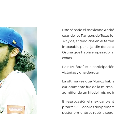
Este sábado el mexicano Andrés
cuando los Rangers de Texas le
3-2 y dejar tendidos en el terr
imparable por el jardín derecho
Osuna que había empezado la e
extras.
Para Muñoz fue la participación
victorias y una derrota.
La última vez que Muñoz había 
curiosamente fue de la misma m
admitiendo un hit del mismo j
En esa ocasión el mexicano entr
pizarra 5-5. Sacó los dos prime
posteriormente se robó la segu