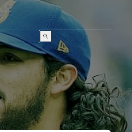
Search Button
Search
for: