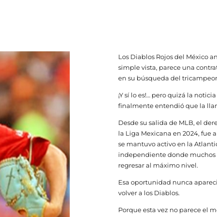
Los Diablos Rojos del México an
simple vista, parece una contrat
en su búsqueda del tricampeo
¡Y sí lo es!… pero quizá la notic
finalmente entendió que la lla
Desde su salida de MLB, el der
la Liga Mexicana en 2024, fue 
se mantuvo activo en la Atlant
independiente donde muchos v
regresar al máximo nivel.
Esa oportunidad nunca apareció…
volver a los Diablos.
Porque esta vez no parece el 