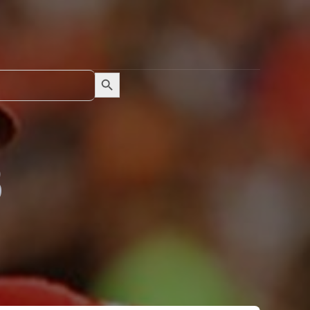
Search Button
Search
for:
B