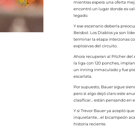
mientras espera una oferta mej
encontró un lugar donde es va
legado.
Y ese escenario debería preocup
Beisbol. Los Diablos ya son líd
terminar la etapa interzonas c
explosivas del circuito.
Ahora recuperan al Pitcher del
la liga con 120 ponches, implan
un inning inmaculado y fue pi
escarlata.
Por supuesto, Bauer sigue sien
pero si algo dejó claro este an
clasificar… están pensando en 
Y si Trevor Bauer ya aceptó que
inquietante… el bicampeón aca
historia reciente.