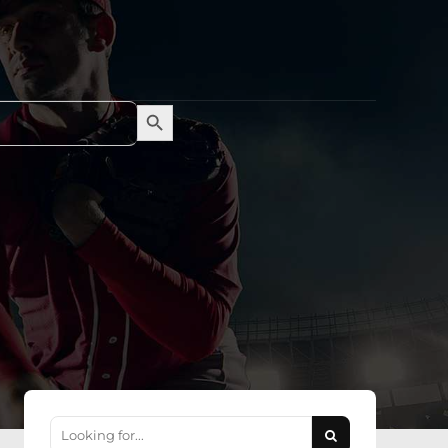
Search Button
Search
for: