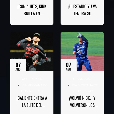
¡CON 4 HITS, KIRK
¡EL ESTADIO YU VA
BRILLA EN
TENDRÁ SU
CHICAGO!
BAUTIZO DE
PLAYOFFS!
07
07
AGO
AGO
AGOSTO 2026
AGOSTO 2026
LIGA MÉXICANA DE
LIGA MÉXICANA DE
BEISBOL - LMB
BEISBOL - LMB
¡CALIENTE ENTRA A
¡VOLVIÓ NICK… Y
LA ÉLITE DEL
VOLVIERON LOS
NORTE!
PLAYOFFS!