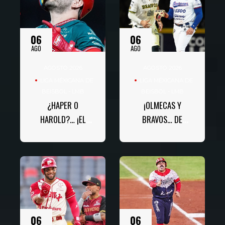
06
06
AGO
AGO
AGOSTO 2026
AGOSTO 2026
LIGA MÉXICANA DE
LIGA MÉXICANA DE
BEISBOL - LMB
BEISBOL - LMB
¿HAPER O
¡OLMECAS Y
HAROLD?… ¡EL
BRAVOS… DE
TÍTULO DE BATEO SE
REGRESO A LOS
DEFINE HOY!
PLAYOFFS!
06
06