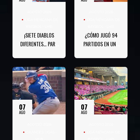
AGOSTO 2026
AGOSTO 2026
LIGA MÉXICANA DE
LIGA MÉXICANA DE
BEISBOL - LMB
BEISBOL - LMB
¡SIETE DIABLOS
¿CÓMO JUGÓ 94
DIFERENTES… PARA
PARTIDOS EN UNA
UN RÉCORD
TEMPORADA DE 93?
HISTÓRICO!
07
07
AGO
AGO
AGOSTO 2026
AGOSTO 2026
GRANDES LIGAS -
LIGA MÉXICANA DE
MLB
BEISBOL - LMB