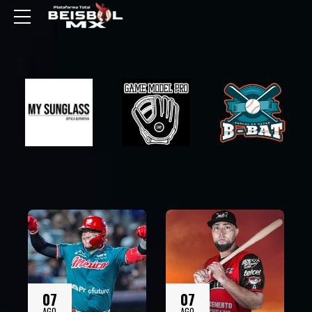
07
07
AGO
AGO