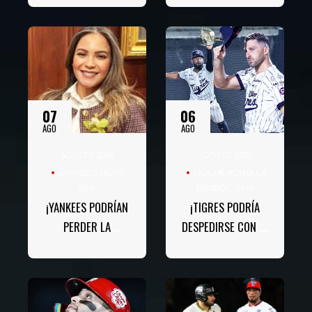
07
06
AGO
AGO
AGOSTO 2026
AGOSTO 2026
GRANDES LIGAS -
LIGA MÉXICANA DE
MLB
BEISBOL - LMB
¡YANKEES PODRÍAN
¡TIGRES PODRÍA
PERDER LA
DESPEDIRSE CON 12
DEMANDA DE 10
DERROTAS AL HILO!
MILLONES!